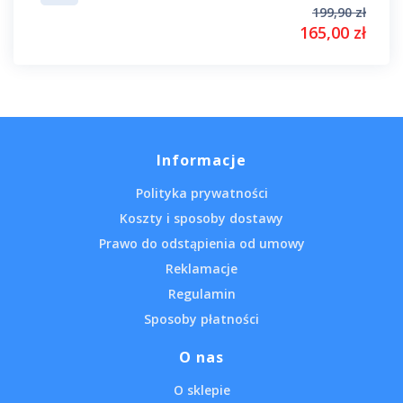
199,90 zł
165,00 zł
Informacje
Polityka prywatności
Koszty i sposoby dostawy
Prawo do odstąpienia od umowy
Reklamacje
Regulamin
Sposoby płatności
O nas
O sklepie