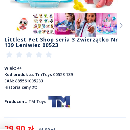
Littlest Pet Shop seria 3 Zwierzątko Nr
139 Leniwiec 00523
Wiek:
4+
Kod produktu:
TmToys 00523 139
EAN:
885561005233
Historia ceny
Producent:
TM Toys
29,90 zł
44,90 zł