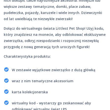
nich dokupić także najróżniejsze akcesoria: mniejsze lub
większe zestawy tematyczne, domki, place zabaw,
pudełeczka, pojazdy, karuzele i wiele innych. Dziewczynki
od lat uwielbiają te niezwykłe zwierzaki!
Dołącz do wirtualnego świata Littlest Pet Shop! Użyj kodu,
który znajdziesz na monecie, aby odblokować ekskluzywne
zwierzątka, odkryj niespodzianki i rozpocznij niezwykłą
przygodę z nową generacją tych uroczych figurek!
Charakterystyka produktu:
W zestawie wyjątkowe zwierzątko z dużą główką
wraz z nim tematyczne akcesorium
karta kolekcjonerska
wirtualny kod - wystarczy go zeskanować aby
odblokować wirtualny świat LPS