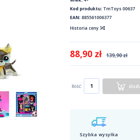
Kod produktu:
TmToys 00637
EAN:
885561006377
Historia ceny
88,90 zł
139,90 zł
dod
Ilość:
Szybka wysyłka