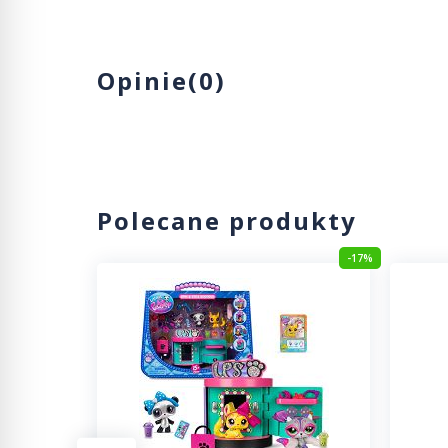
Opinie(0)
Polecane produkty
-30%
-17%