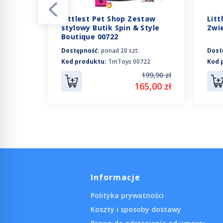
Littlest Pet Shop Zestaw
Litt
 6
stylowy Butik Spin & Style
Zwie
a
Boutique 00722
Dostępność:
ponad 20 szt.
Dost
Kod produktu:
TmToys 00722
Kod 
0 480
199,90 zł
49,90 zł
165,00 zł
4,90 zł
Informacje
Polityka prywatności
Koszty i sposoby dostawy