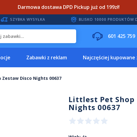
Darmowa dostawa DPD Pickup już od 199zł!
SZYBKA WYSYŁKA
BLISKO 10000 PRODUKTÓW 
601 425 759
ocje
Zabawki z reklam
Najczęściej kupowane
ia Zestaw Disco Nights 00637
Littlest Pet Shop
Nights 00637
Wiek:
4+