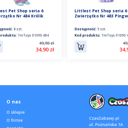
lest Pet Shop seria 6
Littlest Pet Shop seria 6
rzątko Nr 484 Królik
Zwierzątko Nr 483 Pingw
ępność:
8 szt.
Dostępność:
5 szt.
produktu:
TmToys 01090 484
Kod produktu:
TmToys 01090 
49,90 zł
49
34,90 zł
34,
O nas
O sklepie
CzasZabawy.pl
O firmie
ul. Poznańska 1A