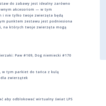
estaw do zabawy jest idealny zarówno
zabawnym akcesoriom — w tym
i nie tylko twoje zwierzęta będą
nym punktem zestawu jest podniesiona
, na których twoje zwierzęta mogą
ierzaki: Paw #169, Dog niemiecki #170
 w tym parkiet do tańca z kulą
dla zwierzątek
ać aby odblokować wirtualny świat LPS