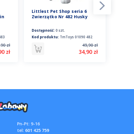
Littlest Pet Shop seria 6
Little
in
Zwierzątko Nr 482 Husky
Zwierz
Dostępność:
0 szt.
Dostępn
483
Kod produktu:
TmToys 01090 482
Kod pro
,90 zł
49,90 zł
90 zł
34,90 zł
Pn-Pt: 9-16
tel:
601 425 759