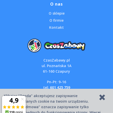
O nas
O sklepie
O firmie
Kontakt
CzasZabawy.pl
ul. Poznańska 1A
61-160 Czapury
Pn-Pt: 9-16
tel:
601 425 759
email:
sklep@czaszabawy.pl
Klikając “Zgoda” akceptujesz zapisywanie
wszystkich danych cookie na twoim urządzeniu.
Kliknięcie “Odmowa” oznacza zapisywanie tylko
Copyright © 2007-2026 CzasZabawy.pl
danych niezbędnych do funkcjonowania strony. Więcej