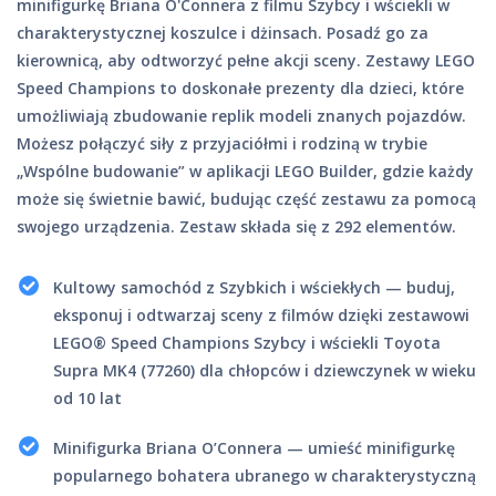
minifigurkę Briana O'Connera z filmu Szybcy i wściekli w
charakterystycznej koszulce i dżinsach. Posadź go za
kierownicą, aby odtworzyć pełne akcji sceny. Zestawy LEGO
Speed Champions to doskonałe prezenty dla dzieci, które
umożliwiają zbudowanie replik modeli znanych pojazdów.
Możesz połączyć siły z przyjaciółmi i rodziną w trybie
„Wspólne budowanie” w aplikacji LEGO Builder, gdzie każdy
może się świetnie bawić, budując część zestawu za pomocą
swojego urządzenia. Zestaw składa się z 292 elementów.
Kultowy samochód z Szybkich i wściekłych — buduj,
eksponuj i odtwarzaj sceny z filmów dzięki zestawowi
LEGO® Speed Champions Szybcy i wściekli Toyota
Supra MK4 (77260) dla chłopców i dziewczynek w wieku
od 10 lat
Minifigurka Briana O’Connera — umieść minifigurkę
popularnego bohatera ubranego w charakterystyczną