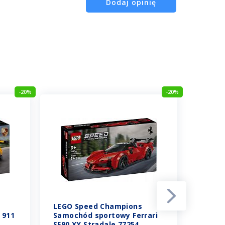
Dodaj opinię
-20%
-20%
LEGO Speed Champions
LEGO 
 911
Samochód sportowy Ferrari
Samoc
SF90 XX Stradale 77254
Challe