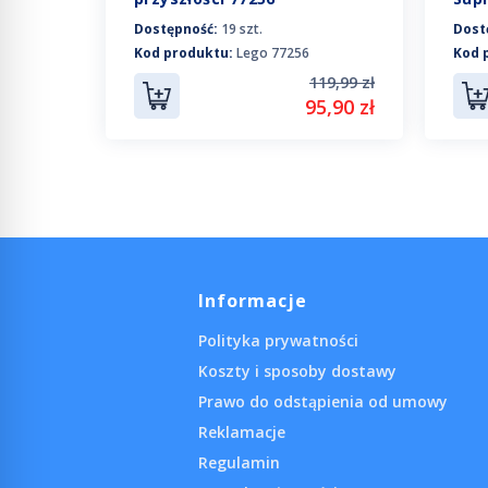
Dostępność:
19 szt.
Dost
Kod produktu:
Lego 77256
Kod 
119,99 zł
19,99 zł
95,90 zł
1,90 zł
Informacje
Polityka prywatności
Koszty i sposoby dostawy
Prawo do odstąpienia od umowy
Reklamacje
Regulamin