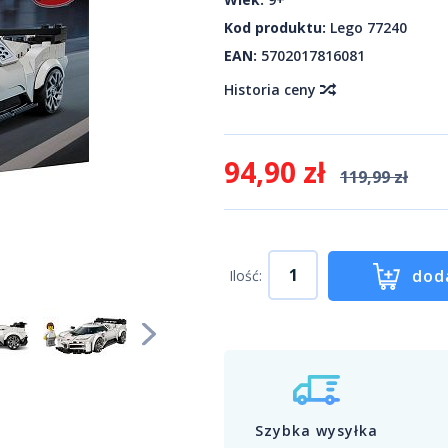
Kod produktu:
Lego 77240
EAN:
5702017816081
Historia ceny
94,90 zł
119,99 zł
dod
Ilość:
Szybka wysyłka