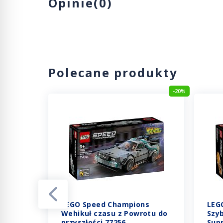
Opinie(0)
Polecane produkty
-32%
-20%
LEGO Speed Champions
LEG
s
Wehikuł czasu z Powrotu do
Szyb
34) z
przyszłości 77256
Sup