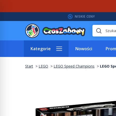
NISKIE CENY
Wyszukaj
Kategorie
Nowości
Prom
Start
LEGO
LEGO Speed Champions
LEGO Sp