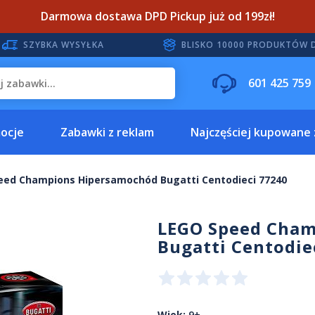
Darmowa dostawa DPD Pickup już od 199zł!
SZYBKA WYSYŁKA
BLISKO 10000 PRODUKTÓW 
601 425 759
ocje
Zabawki z reklam
Najczęściej kupowane
eed Champions Hipersamochód Bugatti Centodieci 77240
LEGO Speed Cham
Bugatti Centodie
Wiek:
9+