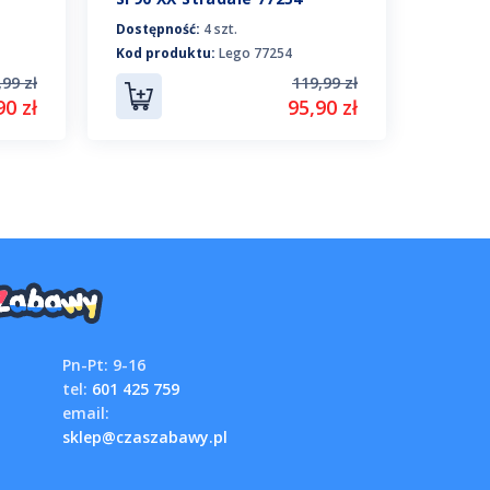
Dostępność:
4 szt.
Dostępn
Kod produktu:
Lego 77254
Kod pro
,99 zł
119,99 zł
90 zł
95,90 zł
Pn-Pt: 9-16
tel:
601 425 759
email:
sklep@czaszabawy.pl