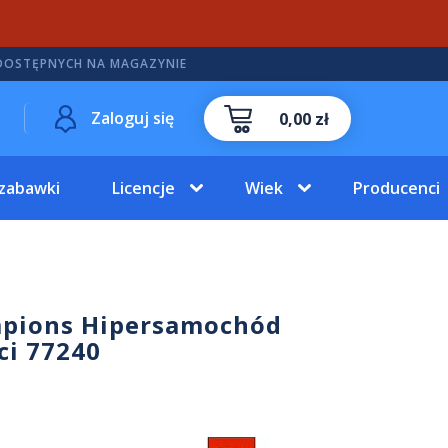
DOSTĘPNYCH NA MAGAZYNIE
Zaloguj się
0,00 zł
 zabawki
Licencje
Wiek
Producenci
pions Hipersamochód
ci 77240