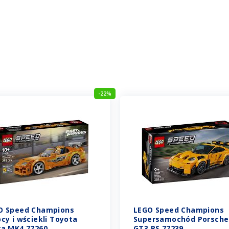
-22%
O Speed Champions
LEGO Speed Champions
cy i wściekli Toyota
Supersamochód Porsche
ra MK4 77260
GT3 RS 77239