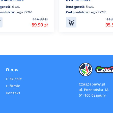
ępność:
6 szt.
Dostępność:
5 szt.
produktu:
Lego 77260
Kod produktu:
Lego 77239
114,99 zł
119
89,90 zł
95,
O nas
O sklepie
CzasZabawy.pl
O firmie
ul. Poznańska 1A
Kontakt
61-160 Czapury