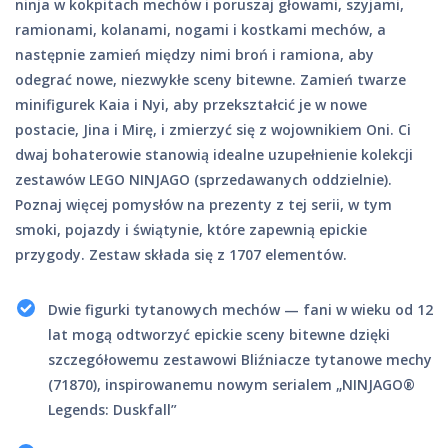
ninja w kokpitach mechów i poruszaj głowami, szyjami,
ramionami, kolanami, nogami i kostkami mechów, a
następnie zamień między nimi broń i ramiona, aby
odegrać nowe, niezwykłe sceny bitewne. Zamień twarze
minifigurek Kaia i Nyi, aby przekształcić je w nowe
postacie, Jina i Mirę, i zmierzyć się z wojownikiem Oni. Ci
dwaj bohaterowie stanowią idealne uzupełnienie kolekcji
zestawów LEGO NINJAGO (sprzedawanych oddzielnie).
Poznaj więcej pomysłów na prezenty z tej serii, w tym
smoki, pojazdy i świątynie, które zapewnią epickie
przygody. Zestaw składa się z 1707 elementów.
Dwie figurki tytanowych mechów — fani w wieku od 12
lat mogą odtworzyć epickie sceny bitewne dzięki
szczegółowemu zestawowi Bliźniacze tytanowe mechy
(71870), inspirowanemu nowym serialem „NINJAGO®
Legends: Duskfall”