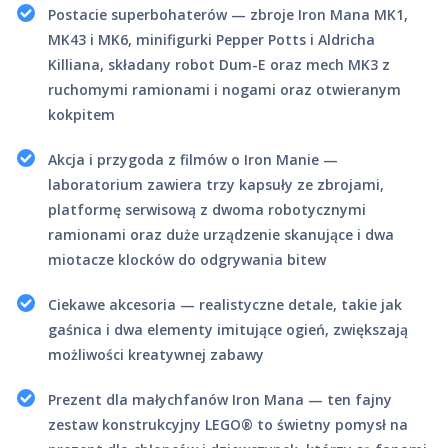
Postacie superbohaterów — zbroje Iron Mana MK1,
MK43 i MK6, minifigurki Pepper Potts i Aldricha
Killiana, składany robot Dum-E oraz mech MK3 z
ruchomymi ramionami i nogami oraz otwieranym
kokpitem
Akcja i przygoda z filmów o Iron Manie —
laboratorium zawiera trzy kapsuły ze zbrojami,
platformę serwisową z dwoma robotycznymi
ramionami oraz duże urządzenie skanujące i dwa
miotacze klocków do odgrywania bitew
Ciekawe akcesoria — realistyczne detale, takie jak
gaśnica i dwa elementy imitujące ogień, zwiększają
możliwości kreatywnej zabawy
Prezent dla małychfanów Iron Mana — ten fajny
zestaw konstrukcyjny LEGO® to świetny pomysł na