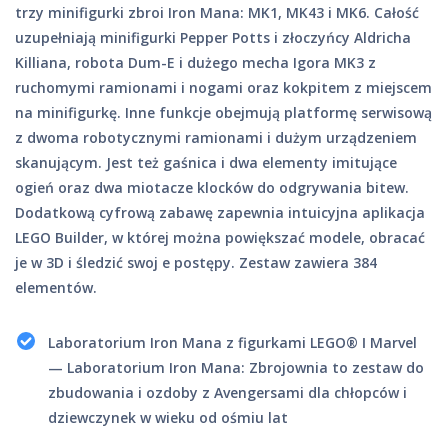
trzy minifigurki zbroi Iron Mana: MK1, MK43 i MK6. Całość
uzupełniają minifigurki Pepper Potts i złoczyńcy Aldricha
Killiana, robota Dum-E i dużego mecha Igora MK3 z
ruchomymi ramionami i nogami oraz kokpitem z miejscem
na minifigurkę. Inne funkcje obejmują platformę serwisową
z dwoma robotycznymi ramionami i dużym urządzeniem
skanującym. Jest też gaśnica i dwa elementy imitujące
ogień oraz dwa miotacze klocków do odgrywania bitew.
Dodatkową cyfrową zabawę zapewnia intuicyjna aplikacja
LEGO Builder, w której można powiększać modele, obracać
je w 3D i śledzić swoj e postępy. Zestaw zawiera 384
elementów.
Laboratorium Iron Mana z figurkami LEGO® ǀ Marvel
— Laboratorium Iron Mana: Zbrojownia to zestaw do
zbudowania i ozdoby z Avengersami dla chłopców i
dziewczynek w wieku od ośmiu lat