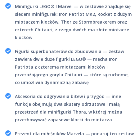
Minifigurki LEGO® ǀ Marvel — w zestawie znajduje się
siedem minifigurek: Iron Patriot MK2, Rocket z dużym
miotaczem klocków, Thor ze Stormbreakerem oraz
czterech Chitauri, z czego dwóch ma złote miotacze
klocków
Figurki superbohaterów do zbudowania — zestaw
zawiera dwie duże figurki LEGO® — mecha Iron
Patriota z czterema miotaczami klocków i
przerażającego goryla Chitauri — które są ruchome,
co umożliwia dynamiczną zabawę
Akcesoria do odgrywania bitew i przygód — inne
funkcje obejmują dwa skutery odrzutowe i małą
przestrzeń dla minifigurki Thora, w której można
przechowywać zapasowe klocki do miotacza
Prezent dla miłośników Marvela — podaruj ten zestaw