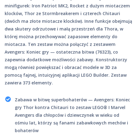
minifigurek: Iron Patriot MK2, Rocket z dużym miotaczem
klocków, Thor ze Stormbreakerem i czterech Chitauri
(dwóch ma złote miotacze klocków). Inne funkcje obejmują
dwa skutery odrzutowe i małą przestrzeń dla Thora, w
której można przechowywać zapasowe elementy do
miotacza. Ten zestaw można połączyć z zestawem
Avengers: Koniec gry — ostateczna bitwa (76323), co
zapewnia dodatkowe możliwości zabawy. Konstruktorzy
mogą również powiększać i obracać modele w 3D za
pomocą fajnej, intuicyjnej aplikacji LEGO Builder. Zestaw
zawiera 373 elementy.
Zabawa w bitwę superbohaterów — Avengers: Koniec
gry Thor kontra Chitauri to zestaw LEGO® ǀ Marvel
Avengers dla chłopców i dziewczynek w wieku od
ośmiu lat, którzy są fanami zabawkowych mechów i
bohaterów