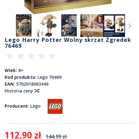
Lego Harry Potter Wolny skrzat Zgredek
76469
Wiek:
8+
Kod produktu:
Lego 76469
EAN:
5702018063446
Historia ceny
Producent:
Lego
112,90 zł
144,99 zł