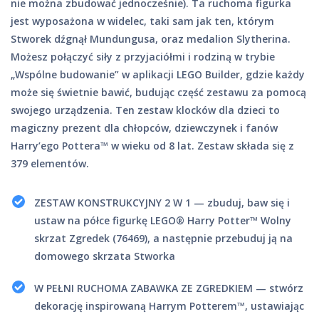
nie można zbudować jednocześnie). Ta ruchoma figurka
jest wyposażona w widelec, taki sam jak ten, którym
Stworek dźgnął Mundungusa, oraz medalion Slytherina.
Możesz połączyć siły z przyjaciółmi i rodziną w trybie
„Wspólne budowanie” w aplikacji LEGO Builder, gdzie każdy
może się świetnie bawić, budując część zestawu za pomocą
swojego urządzenia. Ten zestaw klocków dla dzieci to
magiczny prezent dla chłopców, dziewczynek i fanów
Harry’ego Pottera™ w wieku od 8 lat. Zestaw składa się z
379 elementów.
ZESTAW KONSTRUKCYJNY 2 W 1 — zbuduj, baw się i
ustaw na półce figurkę LEGO® Harry Potter™ Wolny
skrzat Zgredek (76469), a następnie przebuduj ją na
domowego skrzata Stworka
W PEŁNI RUCHOMA ZABAWKA ZE ZGREDKIEM — stwórz
dekorację inspirowaną Harrym Potterem™, ustawiając