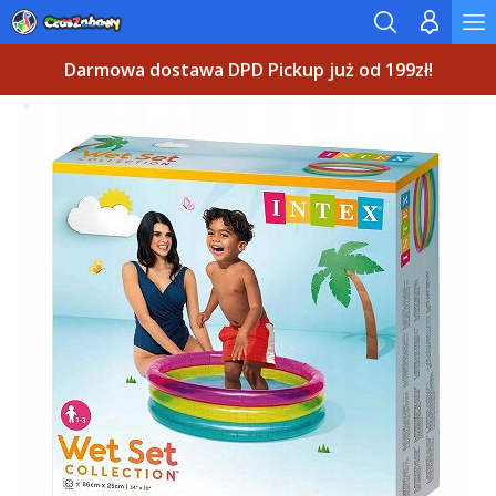
Darmowa dostawa DPD Pickup już od 199zł!