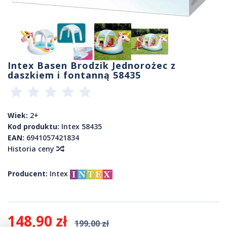
Intex Basen Brodzik Jednorożec z
daszkiem i fontanną 58435
Wiek:
2+
Kod produktu:
Intex 58435
EAN:
6941057421834
Historia ceny
Producent:
Intex
148,90 zł
199,00 zł