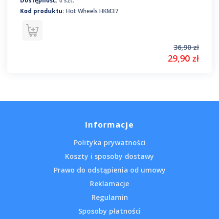
Dostępność:
0 szt.
Kod produktu:
Hot Wheels HKM37
36,90 zł
29,90 zł
Informacje
Polityka prywatności
Koszty i sposoby dostawy
Prawo do odstąpienia od umowy
Reklamacje
Regulamin
Sposoby płatności