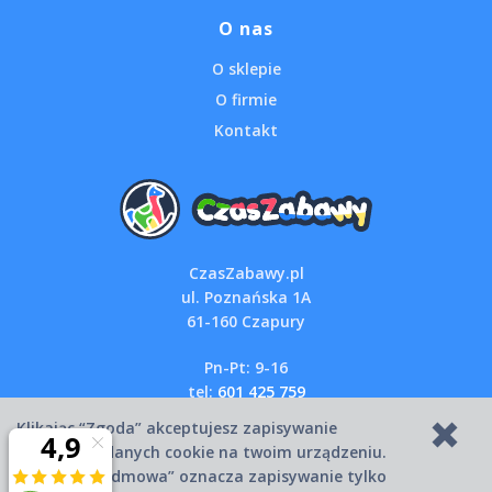
O nas
O sklepie
O firmie
Kontakt
CzasZabawy.pl
ul. Poznańska 1A
61-160 Czapury
Pn-Pt: 9-16
tel:
601 425 759
email:
sklep@czaszabawy.pl
Klikając “Zgoda” akceptujesz zapisywanie
wszystkich danych cookie na twoim urządzeniu.
Kliknięcie “Odmowa” oznacza zapisywanie tylko