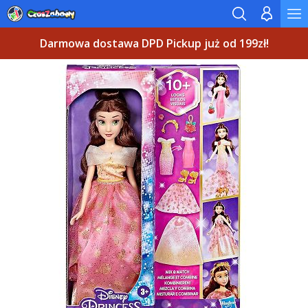
Darmowa dostawa DPD Pickup już od 199zł!