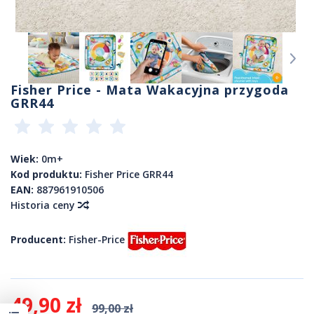
Fisher Price - Mata Wakacyjna przygoda
GRR44
Wiek:
0m+
Kod produktu:
Fisher Price GRR44
EAN:
887961910506
Historia ceny
Producent:
Fisher-Price
49,90 zł
99,00 zł