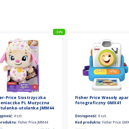
-34%
er-Price Siostrzyczka
Fisher Price Wesoły apar
zeniaczka PL Muzyczna
fotograficzny GMX41
ytulanka-utulanka JMM44
ępność:
4 szt.
Dostępność:
0 szt.
produktu:
Fisher Price JMM44
Kod produktu:
Fisher Price GM