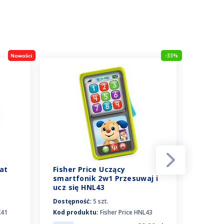
-33%
at
Fisher Price Uczący
Fisher 
smartfonik 2w1 Przesuwaj i
Ucząc
ucz się HNL43
zabawk
język
Dostępność:
5 szt.
Dostępn
X41
Kod produktu:
Fisher Price HNL43
Kod pro