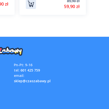
89,90 zł
90 zł
59,90 zł
Pn-Pt: 9-16
tel:
601 425 759
email:
sklep@czaszabawy.pl