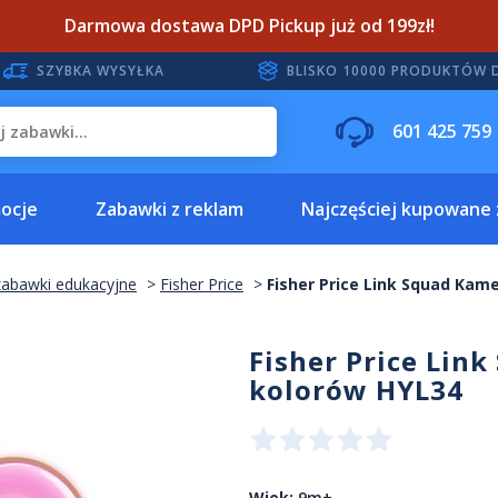
Darmowa dostawa DPD Pickup już od 199zł!
SZYBKA WYSYŁKA
BLISKO 10000 PRODUKTÓW 
601 425 759
ocje
Zabawki z reklam
Najczęściej kupowane
zabawki edukacyjne
Fisher Price
Fisher Price Link Squad Ka
Fisher Price Lin
kolorów HYL34
Wiek:
9m+