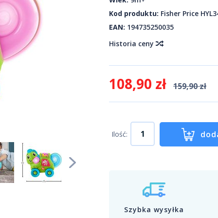
Kod produktu:
Fisher Price HYL3
EAN:
194735250035
Historia ceny
108,90 zł
159,90 zł
dod
Ilość:
Szybka wysyłka