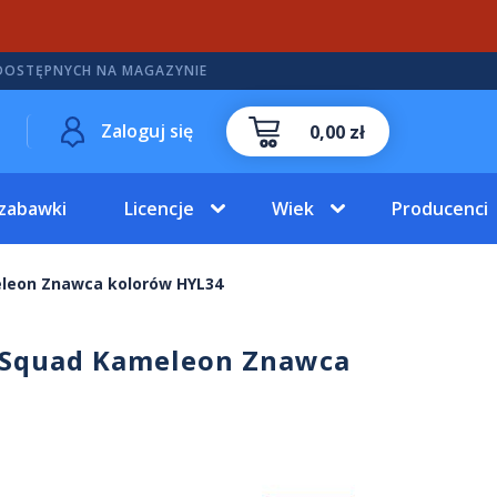
DOSTĘPNYCH NA MAGAZYNIE
Zaloguj się
0,00 zł
 zabawki
Licencje
Wiek
Producenci
meleon Znawca kolorów HYL34
k Squad Kameleon Znawca