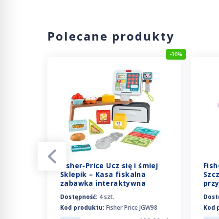
Polecane produkty
-20%
-30%
Fisher-Price Ucz się i śmiej
Fish
miej -
Sklepik – Kasa fiskalna
Szc
24
zabawka interaktywna
prz
JGW98
Dostępność:
4 szt.
Dost
Kod produktu:
Fisher Price JGW98
Kod 
 HHM24