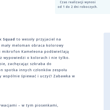
Czas realizacji wynosi
od 1 do 2 dni roboczych.
k Squad
to wesoły przyjaciel na
y mały meloman obraca kolorowy
n i mikrofon Kameleona podświetlają
 wypowiedzi o kolorach i nie tylko.
bie, zachęcając szkraba do
on spotka innych członków zespołu
by wspólnie śpiewać i uczyć! Zabawka w
ywacjami – w tym piosenkami,