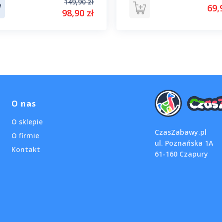
149,90 zł
69,
98,90 zł
O nas
O sklepie
CzasZabawy.pl
O firmie
ul. Poznańska 1A
Kontakt
61-160 Czapury