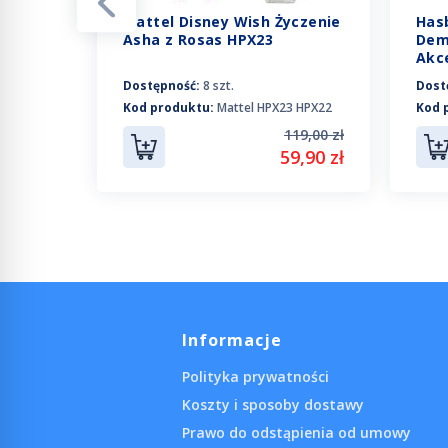
Mattel Disney Wish Życzenie
Has
s -
Asha z Rosas HPX23
Demo
Akc
Dostępność:
8 szt.
Dost
Kod produktu:
Mattel HPX23 HPX22
Kod 
7
119,00 zł
89,90 zł
59,90 zł
3,90 zł
Informacje
Polityka prywatności
Koszty i sposoby dostawy
Prawo do odstąpienia od umowy