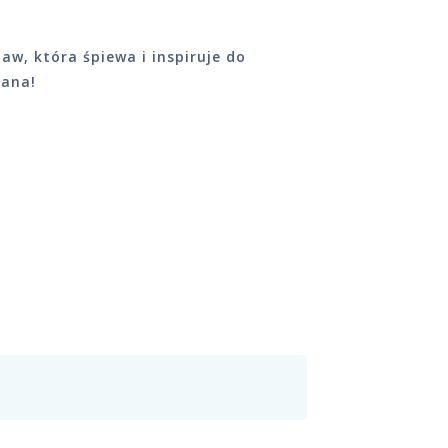
w, która śpiewa i inspiruje do
iana!