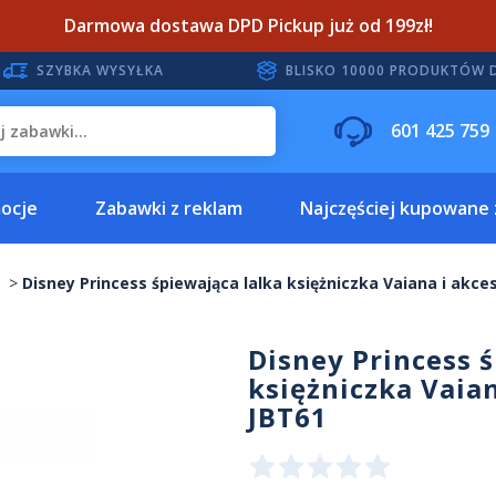
Darmowa dostawa DPD Pickup już od 199zł!
SZYBKA WYSYŁKA
BLISKO 10000 PRODUKTÓW 
601 425 759
ocje
Zabawki z reklam
Najczęściej kupowane
Disney Princess śpiewająca lalka księżniczka Vaiana i akce
Disney Princess 
księżniczka Vaian
JBT61