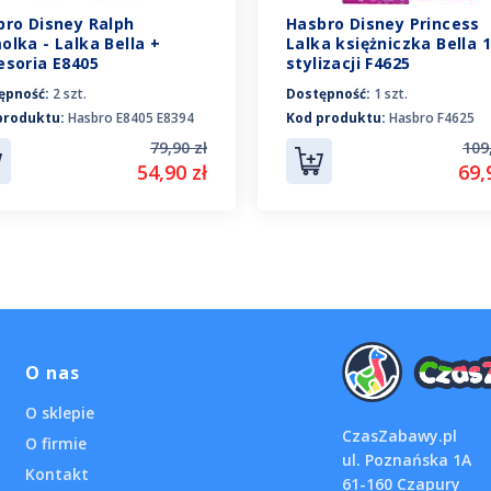
bro Disney Ralph
Hasbro Disney Princess
lka - Lalka Bella +
Lalka księżniczka Bella 
esoria E8405
stylizacji F4625
ępność:
2 szt.
Dostępność:
1 szt.
produktu:
Hasbro E8405 E8394
Kod produktu:
Hasbro F4625
79,90 zł
109
54,90 zł
69,
O nas
O sklepie
CzasZabawy.pl
O firmie
ul. Poznańska 1A
Kontakt
61-160 Czapury