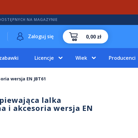
DOSTĘPNYCH NA MAGAZYNIE
Zaloguj się
0,00 zł
 zabawki
Licencje
Wiek
Producenci
soria wersja EN JBT61
śpiewająca lalka
a i akcesoria wersja EN