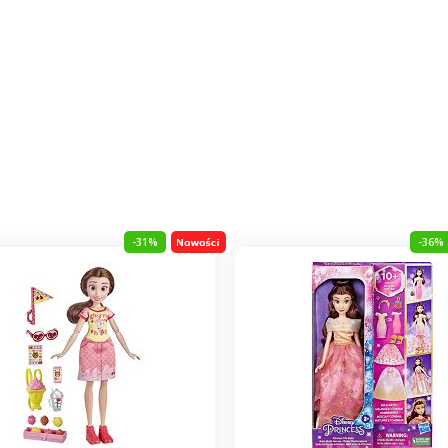
-31%
-36%