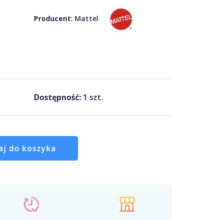
Producent:
Mattel
Dostępność:
1
szt.
aj do koszyka