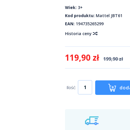
Wiek:
3+
Kod produktu:
Mattel JBT61
EAN:
194735265299
Historia ceny
119,90 zł
199,90 zł
dod
Ilość: