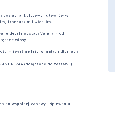
k i posłuchaj kultowych utworów w
kim, francuskim i włoskim.
ane detale postaci Vaiany – od
kręcone włosy.
ości – świetnie leży w małych dłoniach
e AG13/LR44 (dołączone do zestawu).
na do wspólnej zabawy i śpiewania