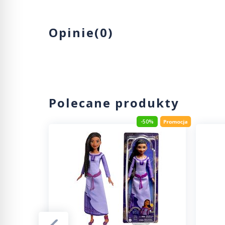
Opinie(0)
Polecane produkty
-29%
-50%