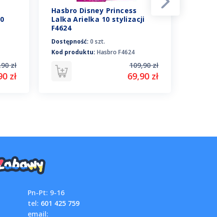
Hasbro Disney Princess
Hasbro
10
Lalka Arielka 10 stylizacji
Lalka 
F4624
Dostępność:
0 szt.
Dostępn
Kod produktu:
Hasbro F4624
Kod pro
,90 zł
109,90 zł
90 zł
69,90 zł
Pn-Pt: 9-16
tel:
601 425 759
email: