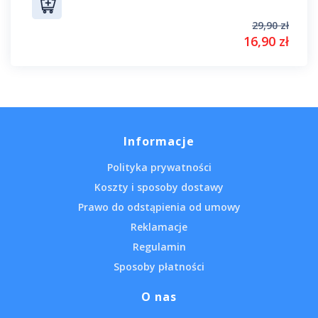
29,90 zł
16,90 zł
Informacje
Polityka prywatności
Koszty i sposoby dostawy
Prawo do odstąpienia od umowy
Reklamacje
Regulamin
Sposoby płatności
O nas