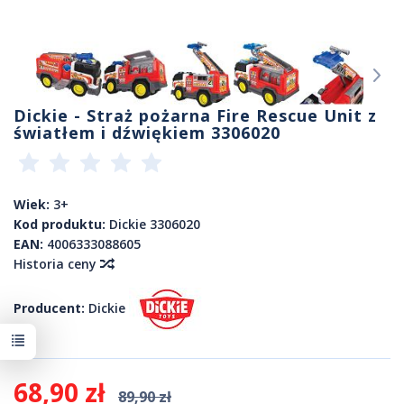
Dickie - Straż pożarna Fire Rescue Unit z
światłem i dźwiękiem 3306020
Wiek:
3+
Kod produktu:
Dickie 3306020
EAN:
4006333088605
Historia ceny
Producent:
Dickie
68,90 zł
89,90 zł