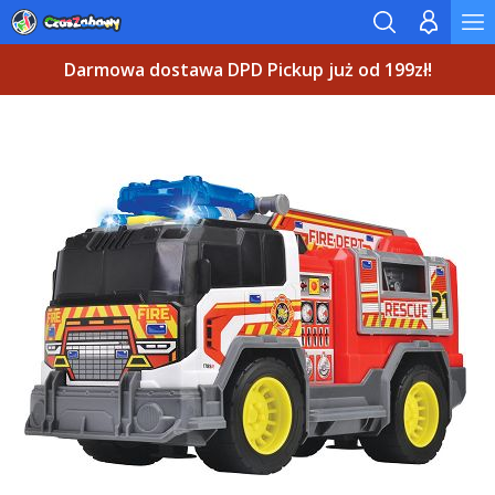
Darmowa dostawa DPD Pickup już od 199zł!