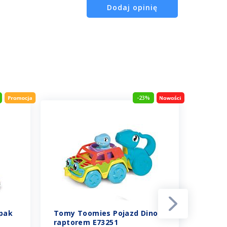
Dodaj opinię
-23%
pak
Tomy Toomies Pojazd Dino z
Tomy 
y
raptorem E73251
konst