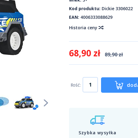
Kod produktu:
Dickie 3306022
EAN:
4006333088629
Historia ceny
68,90 zł
89,90 zł
dod
Ilość:
Szybka wysyłka