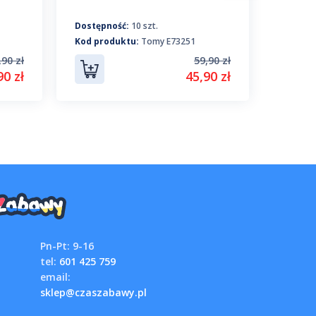
wywro
wkręt
Dostępność:
10 szt.
Dostępn
Kod produktu:
Tomy E73251
Kod pro
,90 zł
59,90 zł
90 zł
45,90 zł
Pn-Pt: 9-16
tel:
601 425 759
email:
sklep@czaszabawy.pl