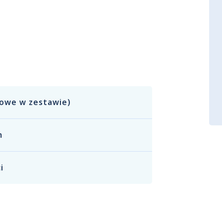
towe w zestawie)
m
i