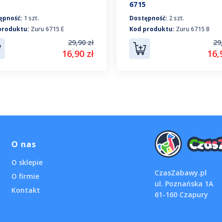
5
6715
ępność:
1 szt.
Dostępność:
2 szt.
produktu:
Zuru 6715 E
Kod produktu:
Zuru 6715 B
29,90 zł
29
16,90 zł
16,
O nas
O sklepie
CzasZabawy.pl
O firmie
ul. Poznańska 1A
Kontakt
61-160 Czapury