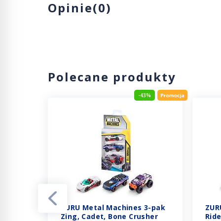
Opinie(0)
Polecane produkty
7%
-43%
ZURU Metal Machines 3-pak
ZUR
taw
Zing, Cadet, Bone Crusher
Ride