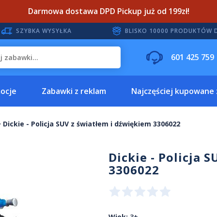
Darmowa dostawa DPD Pickup już od 199zł!
SZYBKA WYSYŁKA
BLISKO 10000 PRODUKTÓW 
601 425 759
ocje
Zabawki z reklam
Najczęściej kupowane
Dickie - Policja SUV z światłem i dźwiękiem 3306022
Dickie - Policja 
3306022
Wiek:
3+