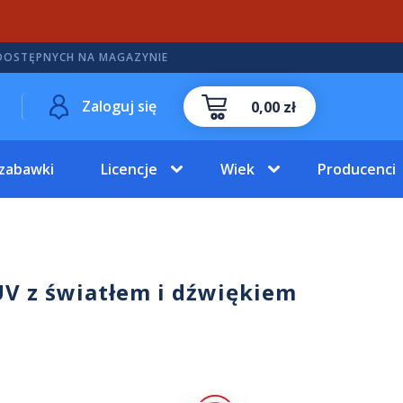
DOSTĘPNYCH NA MAGAZYNIE
Zaloguj się
0,00 zł
 zabawki
Licencje
Wiek
Producenci
SUV z światłem i dźwiękiem