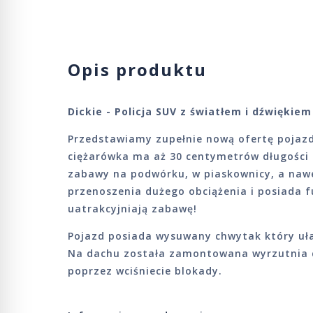
Opis produktu
Dickie - Policja SUV z światłem i dźwiękie
Przedstawiamy zupełnie nową ofertę pojaz
ciężarówka ma aż 30 centymetrów długości 
zabawy na podwórku, w piaskownicy, a nawe
przenoszenia dużego obciążenia i posiada f
uatrakcyjniają zabawę!
Pojazd posiada wysuwany chwytak który uł
Na dachu została zamontowana wyrzutnia 
poprzez wciśniecie blokady.