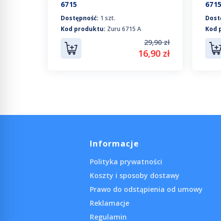
6715
671
3
Dostępność:
1 szt.
Dost
Kod produktu:
Zuru 6715 A
Kod 
29,90 zł
09,90 zł
16,90 zł
9,90 zł
Informacje
Polityka prywatności
Koszty i sposoby dostawy
Prawo do odstąpienia od umowy
Reklamacje
Regulamin