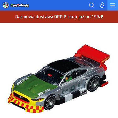
Darmowa dostawa DPD Pickup już od 199zł!