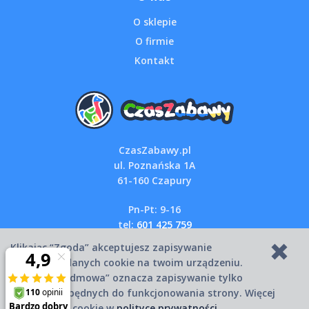
O sklepie
O firmie
Kontakt
CzasZabawy.pl
ul. Poznańska 1A
61-160 Czapury
Pn-Pt: 9-16
tel:
601 425 759
email:
sklep@czaszabawy.pl
Klikając “Zgoda” akceptujesz zapisywanie
wszystkich danych cookie na twoim urządzeniu.
Kliknięcie “Odmowa” oznacza zapisywanie tylko
Copyright © 2007-2026 CzasZabawy.pl
danych niezbędnych do funkcjonowania strony. Więcej
informacji o cookie w
polityce prywatności
.