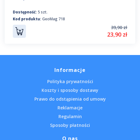
Dostępność:
5 szt.
Kod produktu:
GeoMag 718
39,90 zł
23,90 zł
Informacje
Polityka prywatności
Koszty i sposoby dostawy
Prawo do odstąpienia od umowy
Reklamacje
Regulamin
Sposoby płatności
O nas