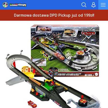
Darmowa dostawa DPD Pickup już od 199zł!