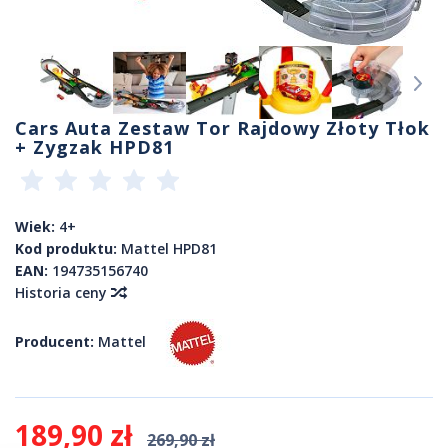
Cars Auta Zestaw Tor Rajdowy Złoty Tłok
+ Zygzak HPD81
Wiek:
4+
Kod produktu:
Mattel HPD81
EAN:
194735156740
Historia ceny
Producent:
Mattel
189,90 zł
269,90 zł