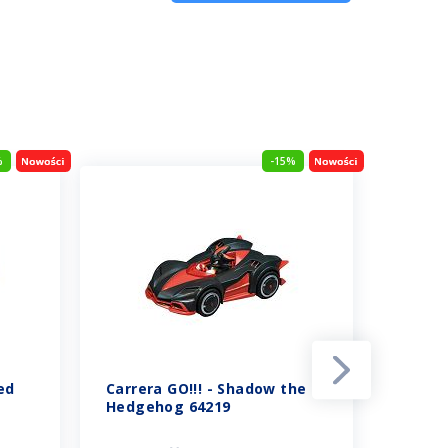
%
-15%
ed
Carrera GO!!! - Shadow the
Carrer
Hedgehog 64219
GT3 Cu
64244