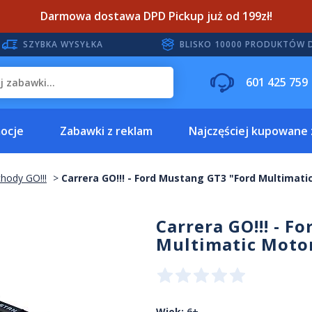
Darmowa dostawa DPD Pickup już od 199zł!
SZYBKA WYSYŁKA
BLISKO 10000 PRODUKTÓW 
601 425 759
ocje
Zabawki z reklam
Najczęściej kupowane
hody GO!!!
Carrera GO!!! - Ford Mustang GT3 "Ford Multimatic
Carrera GO!!! - F
Multimatic Motor
Wiek:
6+