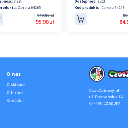
ępność:
3 szt.
Dostępność:
2 szt.
produktu:
Carrera 64265
Kod produktu:
Carrera 64218
149,90 zł
99
95,90 zł
84,
O nas
O sklepie
CzasZabawy.pl
O firmie
ul. Poznańska 1A
Kontakt
61-160 Czapury