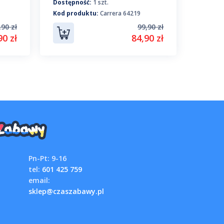
Dostępność:
1 szt.
Dostępn
Kod produktu:
Carrera 64219
Kod pro
,90 zł
99,90 zł
90 zł
84,90 zł
Pn-Pt: 9-16
tel:
601 425 759
email:
sklep@czaszabawy.pl