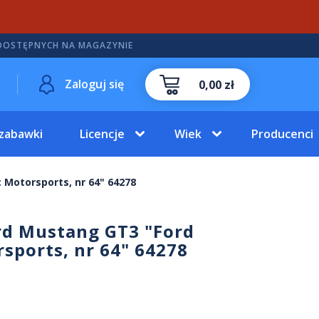
DOSTĘPNYCH NA MAGAZYNIE
Zaloguj się
0,00 zł
 zabawki
Licencje
Wiek
Producenci
 Motorsports, nr 64" 64278
ord Mustang GT3 "Ford
sports, nr 64" 64278