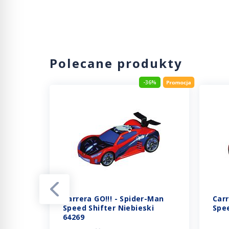
Polecane produkty
6%
-36%
Carrera GO!!! - Spider-Man
Carr
e 992
Speed Shifter Niebieski
Spee
, nr
64269