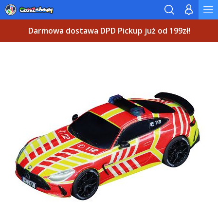
Darmowa dostawa DPD Pickup już od 199zł!