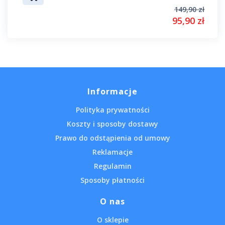
149,90 zł
95,90 zł
Informacje
Polityka prywatności
Koszty i sposoby dostawy
Prawo do odstąpienia od umowy
Reklamacje
Regulamin
Sposoby płatności
O nas
O sklepie