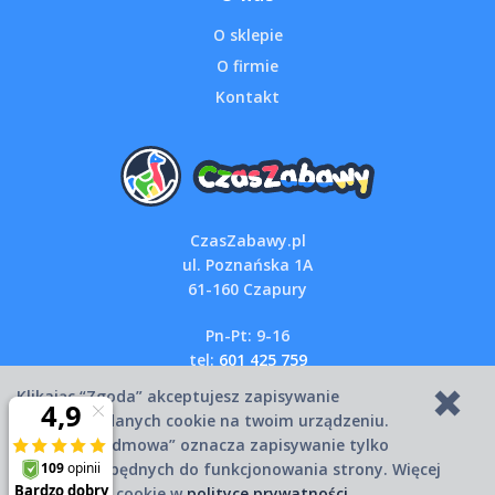
O sklepie
O firmie
Kontakt
CzasZabawy.pl
ul. Poznańska 1A
61-160 Czapury
Pn-Pt: 9-16
tel:
601 425 759
email:
sklep@czaszabawy.pl
Klikając “Zgoda” akceptujesz zapisywanie
wszystkich danych cookie na twoim urządzeniu.
Kliknięcie “Odmowa” oznacza zapisywanie tylko
Copyright © 2007-2026 CzasZabawy.pl
danych niezbędnych do funkcjonowania strony. Więcej
informacji o cookie w
polityce prywatności
.