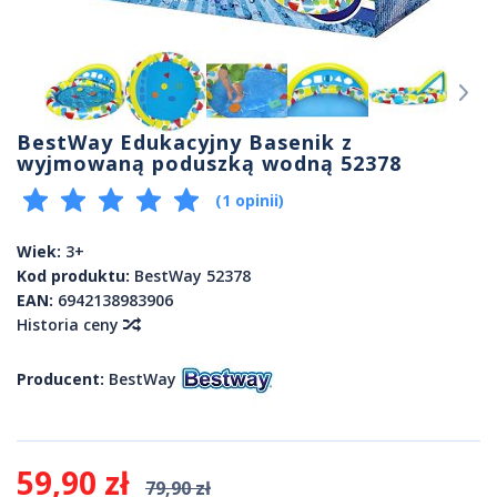
BestWay Edukacyjny Basenik z
wyjmowaną poduszką wodną 52378
(1 opinii)
Wiek:
3+
Kod produktu:
BestWay 52378
EAN:
6942138983906
Historia ceny
Producent:
BestWay
59,90 zł
79,90 zł