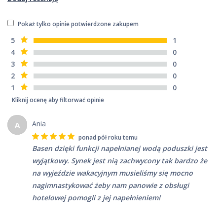
Pokaż tylko opinie potwierdzone zakupem
5
1
4
0
3
0
2
0
1
0
Kliknij ocenę aby filtorwać opinie
Ania
A
ponad pół roku temu
Basen dzięki funkcji napełnianej wodą poduszki jest
wyjątkowy. Synek jest nią zachwycony tak bardzo że
na wyjeździe wakacyjnym musieliśmy się mocno
nagimnastykować żeby nam panowie z obsługi
hotelowej pomogli z jej napełnieniem!