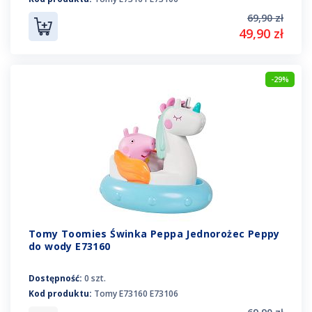
69,90 zł
49,90 zł
-29%
Tomy Toomies Świnka Peppa Jednorożec Peppy
do wody E73160
Dostępność:
0 szt.
Kod produktu:
Tomy E73160 E73106