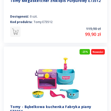
Tomy Megasketcher znikopis Purpurowy E73512
Dostępność:
0 szt.
Kod produktu:
Tomy E73512
119,90 zł
99,90 zł
-25%
Tomy - Bąbelkowa kuchenka Fabryka piany