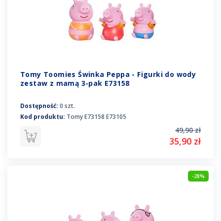
Tomy Toomies Świnka Peppa - Figurki do wody
zestaw z mamą 3-pak E73158
Dostępność:
0 szt.
Kod produktu:
Tomy E73158 E73105
49,90 zł
35,90 zł
-28%