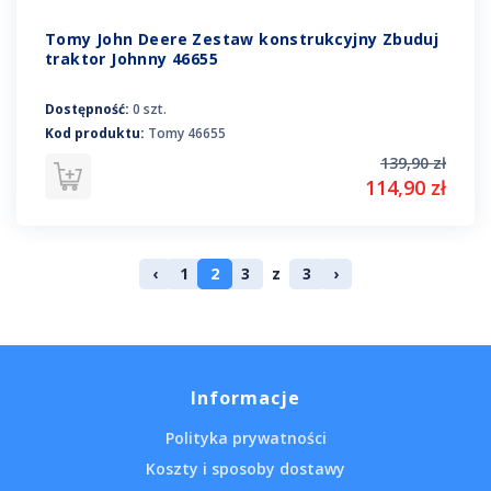
Tomy John Deere Zestaw konstrukcyjny Zbuduj
traktor Johnny 46655
Dostępność:
0 szt.
Kod produktu:
Tomy 46655
139,90 zł
114,90 zł
‹
1
2
3
z
3
›
Informacje
Polityka prywatności
Koszty i sposoby dostawy