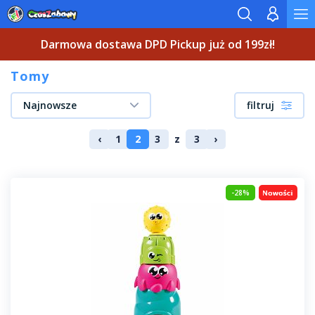
Darmowa dostawa DPD Pickup już od 199zł!
Tomy
Najnowsze
filtruj
‹
1
2
3
z
3
›
-28%