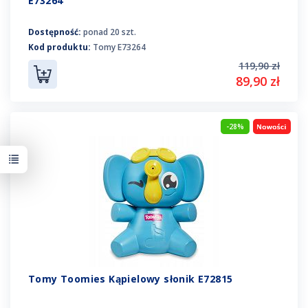
E73264
Dostępność:
ponad 20 szt.
Kod produktu:
Tomy E73264
119,90 zł
89,90 zł
-28%
Tomy Toomies Kąpielowy słonik E72815