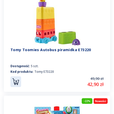
Tomy Toomies Autobus piramidka E73220
Dostępność:
5 szt.
Kod produktu:
Tomy E73220
49,90 zł
42,90 zł
-22%