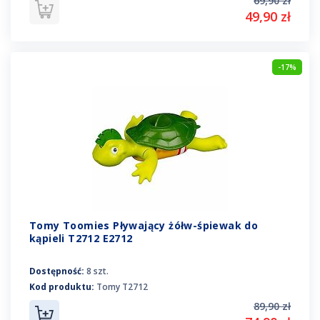
69,90 zł
49,90 zł
-17%
Tomy Toomies Pływający żółw-śpiewak do
kąpieli T2712 E2712
Dostępność:
8 szt.
Kod produktu:
Tomy T2712
89,90 zł