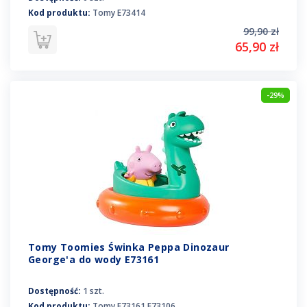
Kod produktu:
Tomy E73414
99,90 zł
65,90 zł
-29%
Tomy Toomies Świnka Peppa Dinozaur
George'a do wody E73161
Dostępność:
1 szt.
Kod produktu:
Tomy E73161 E73106