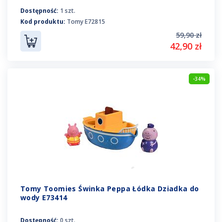
Dostępność:
1 szt.
Kod produktu:
Tomy E72815
59,90 zł
42,90 zł
-34%
Tomy Toomies Świnka Peppa Łódka Dziadka do
wody E73414
Dostępność:
0 szt.