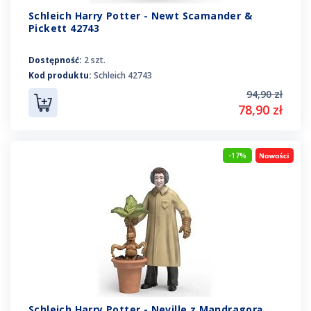
Schleich Harry Potter - Newt Scamander &
Pickett 42743
Dostępność:
2 szt.
Kod produktu:
Schleich 42743
94,90 zł
78,90 zł
-17%
Schleich Harry Potter - Neville z Mandragorą