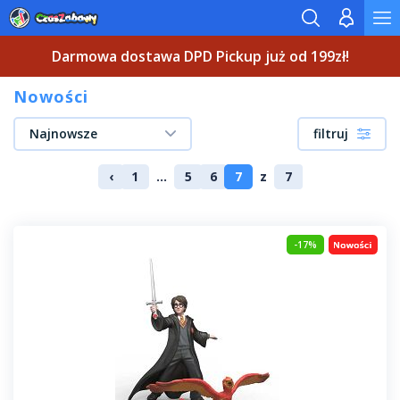
Darmowa dostawa DPD Pickup już od 199zł!
Nowości
Najnowsze
filtruj
‹
1
...
5
6
7
z
7
-17%