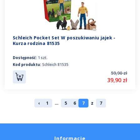
Schleich Pocket Set W poszukiwaniu jajek -
Kurza rodzina 81535
Dostępność:
1 szt.
Kod produktu:
Schleich 81535
59,90 zł
39,90 zł
‹
1
...
5
6
7
z
7
Informacje